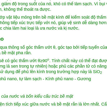
 giảm độ trong suốt của nó, khó có thể làm sạch. Vì bụi 
h, không thể thoát ra được.
lớp vật liệu mỏng trên bề mặt kính để kiểm soát độ thấm
ông tiếp xúc trực tiếp với nó, giúp vệ sinh dễ dàng hơn.
 chia làm hai loại là ưa nước và kị nước.
no
a thông số góc thấm ướt θ, góc tạo bởi tiếp tuyến của 
và bề mặt pha rắn.
o
 sẽ có góc thấm ướt θ≥90
. Tính chất này có thể đạt đư
ng lá sen trong tự nhiên) hoặc phủ các phần tử có năn
sử dụng để phủ lên kính trong trường hợp này là SiO
2
 của nước và bốn kiểu cấu trúc bề mặt
ện tích tiếp xúc giữa nước và bề mặt rắn là lớn nhất. Cấ