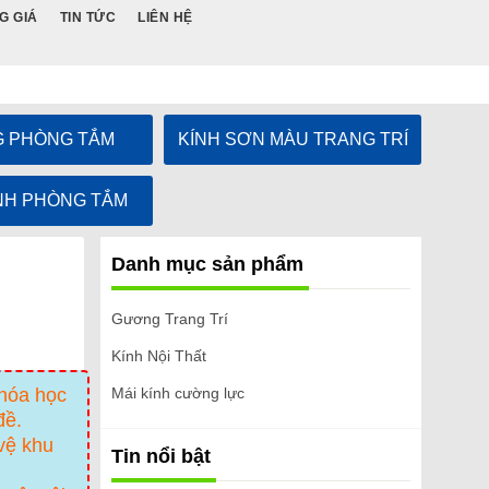
G GIÁ
TIN TỨC
LIÊN HỆ
 PHÒNG TẮM
KÍNH SƠN MÀU TRANG TRÍ
NH PHÒNG TẮM
Danh mục sản phẩm
Gương Trang Trí
Kính Nội Thất
 hóa học
Mái kính cường lực
đề.
vệ khu
Tin nổi bật