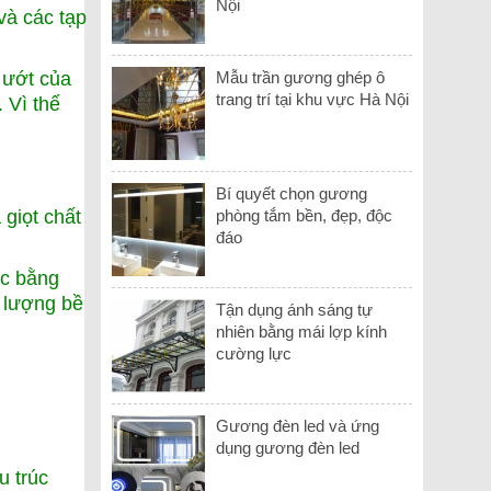
Nội
và các tạp
 ướt của
Mẫu trần gương ghép ô
trang trí tại khu vực Hà Nội
 Vì thế
Bí quyết chọn gương
giọt chất
phòng tắm bền, đẹp, độc
đáo
ợc bằng
g lượng bề
Tận dụng ánh sáng tự
nhiên bằng mái lợp kính
cường lực
Gương đèn led và ứng
dụng gương đèn led
u trúc