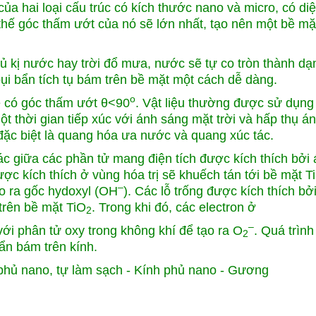
ủa hai loại cấu trúc có kích thước nano và micro, có diện
thế góc thấm ướt của nó sẽ lớn nhất, tạo nên một bề mặt
ủ kị nước hay trời đổ mưa, nước sẽ tự co tròn thành dạ
bụi bẩn tích tụ bám trên bề mặt một cách dễ dàng.
o
ẽ có góc thấm ướt θ<90
. Vật liệu thường được sử dụng
ột thời gian tiếp xúc với ánh sáng mặt trời và hấp thụ án
 đặc biệt là quang hóa ưa nước và quang xúc tác.
ác giữa các phần tử mang điện tích được kích thích bởi 
ược kích thích ở vùng hóa trị sẽ khuếch tán tới bề mặt T
–
ạo ra gốc hydoxyl (OH
). Các lỗ trống được kích thích bở
trên bề mặt TiO
. Trong khi đó, các electron ở
2
–
ới phân tử oxy trong không khí để tạo ra O
. Quá trìn
2
ẩn bám trên kính.