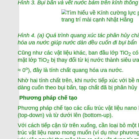
Hình 3. Bụi bẩn và vết nước bám trên kính thôn
Hình 4. (a) Quá trình quang xúc tác phân hủy chấ
hóa ưa nước giúp nước dàn đều cuốn đi bụi bẩn
Cũng như các vật liệu khác, ban đầu lớp TiO
có 
2
mặt lớp TiO
bị thay đổi từ kị nước thành siêu ư
2
o
≈ 0
), đây là tính chất quang hóa ưa nước.
Nhờ hai tính chất trên, khi nước tiếp xúc với bề
dàng cuốn theo bụi bẩn, tạp chất đã bị phân hủy r
Phương pháp chế tạo
Phương pháp chế tạo các cấu trúc vật liệu nano
(top-down) và từ dưới lên (bottom-up).
Với cách tiếp cận từ trên xuống, cần loại bỏ một
trúc vật liệu nano mong muốn (ví dụ như phươn