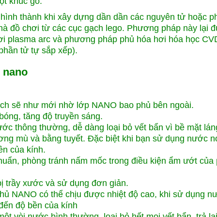
ột khúc gỗ.
o hình thành khi xây dựng dần dần các nguyên tử hoặc ph
hà đồ chơi từ các cục gạch lego. Phương pháp này lại 
ơi plasma arc và phương pháp phủ hóa hơi hóa học CV
hần tử tự sắp xếp).
ủ nano
ạch sẽ như mới nhờ lớp NANO bao phủ bên ngoài.
 bóng, tăng độ truyền sáng.
c thông thường, dễ dàng loại bỏ vết bẩn vì bề mặt lán
ơng mù và bằng tuyết. Đặc biệt khi bạn sử dụng nước n
n của kính.
huẩn, phòng tránh nấm mốc trong điều kiện ẩm ướt của
ị trầy xước và sử dụng đơn giản.
hủ NANO có thể chịu được nhiệt độ cao, khi sử dụng n
đến độ bền của kính
 vòi nước bình thường, loại bỏ hết mọi vết bẩn, trả lạ