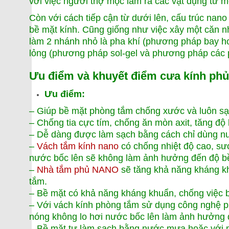
với việc người thợ mộc làm ra các vật dụng từ m
Còn với cách tiếp cận từ dưới lên, cấu trúc nan
bề mặt kính. Cũng giống như việc xây một căn n
làm 2 nhánh nhỏ là pha khí (phương pháp bay h
lỏng (phương pháp sol-gel và phương pháp các p
Ưu điểm và khuyết điểm cưa kính ph
Ưu điểm:
– Giúp bề mặt phòng tắm chống xước và luôn s
– Chống tia cực tím, chống ăn mòn axit, tăng độ
– Dễ dàng được làm sạch bằng cách chỉ dùng nướ
–
Vách tắm kính nano
có chống nhiệt độ cao, sư
nước bốc lên sẽ không làm ảnh hưởng đến độ bề
–
Nhà tắm phủ NANO
sẽ tăng khả năng kháng k
tắm.
– Bề mặt có khả năng kháng khuẩn, chống việc b
– Với vách kính phòng tắm sử dụng công nghệ p
nóng không lo hơi nước bốc lên làm ảnh hưởng 
– Bề mặt tự làm sạch bằng nước mưa hoặc với một