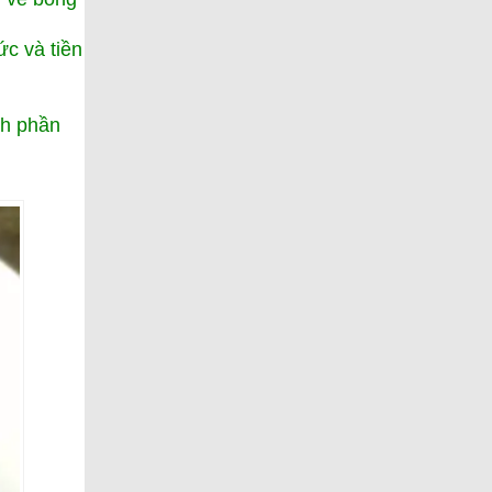
ức và tiền
nh phần