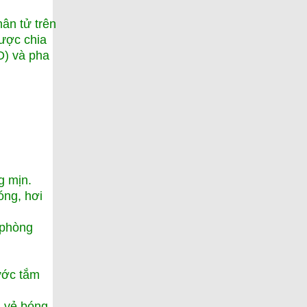
ân tử trên
được chia
D) và pha
g mịn.
óng, hơi
 phòng
ước tắm
i vẻ bóng