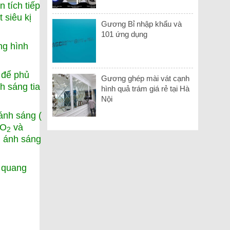
 tích tiếp
 siêu kị
Gương Bỉ nhập khẩu và
101 ứng dụng
ng hình
 để phủ
Gương ghép mài vát cạnh
h sáng tia
hình quả trám giá rẻ tại Hà
Nội
ánh sáng (
iO
và
2
i ánh sáng
h quang