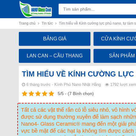
Tìm
kiếm:
Trang chủ
Tin tức
Tìm hiểu về Kính cường lực phủ nano, tự làm 
BẢNG GIÁ
CỬA KÍNH CƯ
LAN CAN – CẦU THANG
SẢN PHẨM
TÌM HIỂU VỀ KÍNH CƯỜNG LỰC
6 tháng trước - Kính Phủ Nano Nhật Hằng
1792 lượt xe
5/5 - (7 Bình chọn)
Tất cả các vật thể rắn có lỗ siêu nhỏ, vô hình
được sử dụng thường xuyên để làm sạch những
Nano4- Glass Ceramic® mang đến một giải pháp 
vực bề mặt để các hạt lạ không tìm được các