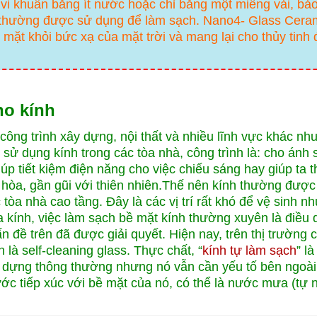
vi khuẩn bằng ít nước hoặc chỉ bằng một miếng vải, bả
c thường được sử dụng để làm sạch. Nano4- Glass Cera
 mặt khỏi bức xạ của mặt trời và mang lại cho thủy tinh
ho kính
 công trình xây dựng, nội thất và nhiều lĩnh vực khác nh
i sử dụng kính trong các tòa nhà, công trình là: cho ánh
iúp tiết kiệm điện năng cho việc chiếu sáng hay giúp ta 
òa, gần gũi với thiên nhiên.
Thế nên kính thường được 
òa nhà cao tầng. Đây là các vị trí rất khó để vệ sinh n
 kính, việc làm sạch bề mặt kính thường xuyên là điều
n đề trên đã được giải quyết. Hiện nay, trên thị trường c
 là self-cleaning glass. Thực chất, “
kính tự làm sạch
” l
y dựng thông thường nhưng nó vẫn cần yếu tố bên ngoài
ước tiếp xúc với bề mặt của nó, có thể là nước mưa (tự 