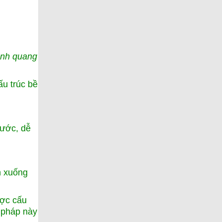
rình quang
ấu trúc bề
ước, dễ
n xuống
ược cấu
 pháp này