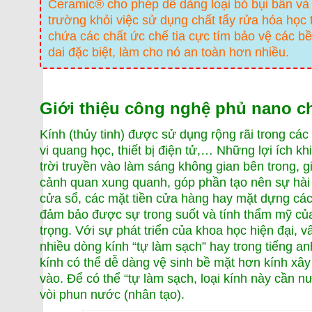
Ceramic® cho phép dễ dàng loại bỏ bụi bẩn và 
trường khỏi việc sử dụng chất tẩy rửa hóa họ
chứa các chất ức chế tia cực tím bảo vệ các bề
dai đặc biệt, làm cho nó an toàn hơn nhiều.
Giới thiệu công nghệ phủ nano c
Kính (thủy tinh) được sử dụng rộng rãi trong các
vi quang học, thiết bị điện tử,… Những lợi ích kh
trời truyền vào làm sáng không gian bên trong, g
cảnh quan xung quanh, góp phần tạo nên sự hài h
cửa sổ, các mặt tiền cửa hàng hay mặt dựng các t
đảm bảo được sự trong suốt và tính thẩm mỹ của
trọng. Với sự phát triển của khoa học hiện đại, vấ
nhiều dòng kính “tự làm sạch” hay trong tiếng anh
kính có thể dễ dàng vệ sinh bề mặt hơn kính xâ
vào. Để có thể “tự làm sạch, loại kính này cần n
vòi phun nước (nhân tạo).