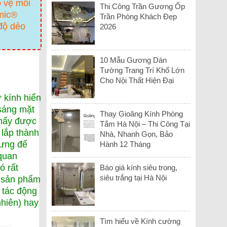
o vệ môi
Thi Công Trần Gương Ốp
mic®
Trần Phòng Khách Đẹp
 độ dẻo
2026
10 Mẫu Gương Dán
Tường Trang Trí Khổ Lớn
Cho Nội Thất Hiện Đại
ư kính hiển
 sáng mặt
Thay Gioăng Kính Phòng
thấy được
Tắm Hà Nội – Thi Công Tại
lắp thành
Nhà, Nhanh Gọn, Bảo
hưng để
Hành 12 Tháng
 quan
ó rất
Báo giá kính siêu trong,
siêu trắng tại Hà Nội
à sản phẩm
 tác động
nhiên) hay
Tìm hiểu về Kính cường