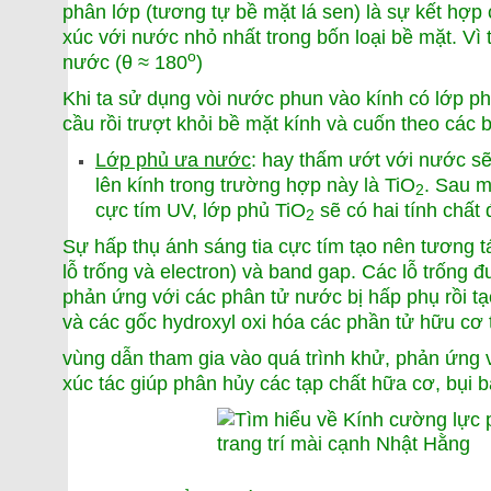
phân lớp (tương tự bề mặt lá sen) là sự kết hợp c
xúc với nước nhỏ nhất trong bốn loại bề mặt. Vì 
o
nước (θ ≈ 180
)
Khi ta sử dụng vòi nước phun vào kính có lớp ph
cầu rồi trượt khỏi bề mặt kính và cuốn theo các 
Lớp phủ ưa nước
: hay thấm ướt với nước s
lên kính trong trường hợp này là TiO
. Sau m
2
cực tím UV, lớp phủ TiO
sẽ có hai tính chất
2
Sự hấp thụ ánh sáng tia cực tím tạo nên tương t
lỗ trống và electron) và band gap. Các lỗ trống đ
phản ứng với các phân tử nước bị hấp phụ rồi t
và các gốc hydroxyl oxi hóa các phần tử hữu cơ 
vùng dẫn tham gia vào quá trình khử, phản ứng v
xúc tác giúp phân hủy các tạp chất hữa cơ, bụi b