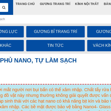
TRANG CHỦ
GƯƠNG TRANG TRÍ
KÍNH NỘI THẤT
BẢN
sạch
ỜNG LỰC
GƯƠNG BỈ TRANG TRÍ
GƯƠNG
 KHÁC
TIN TỨC
VÁCH KÍ
 PHỦ NANO, TỰ LÀM SẠCH
m
 với mắt người nơi bụi bẩn có thể xâm nhập. Chất tẩy rửa
 đồ vật này nhưng thường không giải quyết được vấn 
sinh thái với các hạt nano có khả năng bịt kín và bảo 
h xâm nhập. Các bề mặt được bảo vệ bằng Nano4- Glass