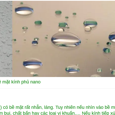
 mặt kính phủ nano
h) có bề mặt rất nhẵn, láng. Tuy nhiên nếu nhìn vào bề m
ám bụi, chất bẩn hay các loại vi khuẩn,… Nếu kính tiếp xú