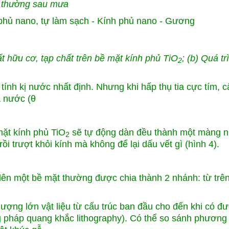
g thường sau mưa
t hữu cơ, tạp chất trên bề mặt kính phủ TiO
; (b) Quá t
2
tính kị nước nhất định. Nhưng khi hấp thụ tia cực tím, c
a nước (θ
 mặt kính phủ TiO
sẽ tự động dàn đều thành một màng n
2
ồi trượt khỏi kính mà không để lại dấu vết gì (hình 4).
 lên một bề mặt thường được chia thành 2 nhánh: từ trê
 lượng lớn vật liệu từ cấu trúc ban đầu cho đến khi có đ
g pháp quang khắc lithography). Có thể so sánh phương